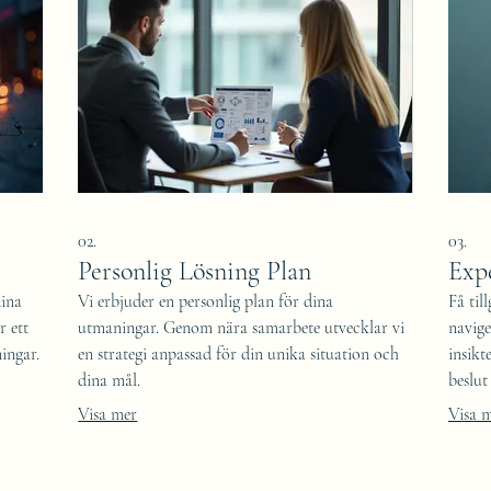
02.
03.
Personlig Lösning Plan
Exp
dina
Vi erbjuder en personlig plan för dina
Få til
r ett
utmaningar. Genom nära samarbete utvecklar vi
navige
ingar.
en strategi anpassad för din unika situation och
insikt
dina mål.
beslu
Visa mer
Visa 