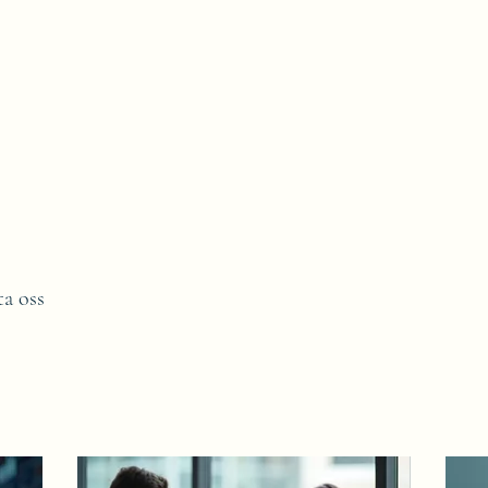
rspektiv
mari
ta oss