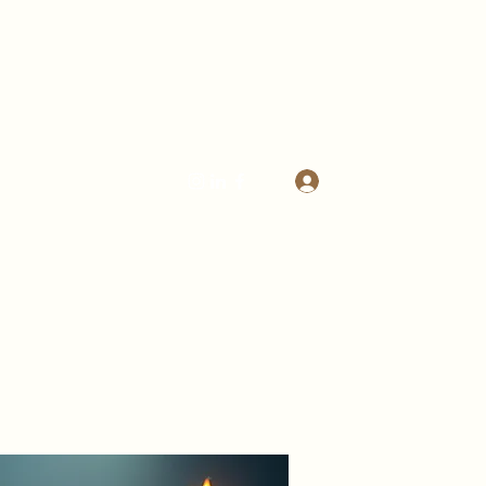
Logga in
a.adelskold@gmail.com